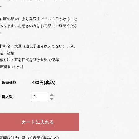
。
在庫の都合により発送まで２～３日かかること
あります。お急ぎの方はお電話でご確認くださ
。
材料名：大豆（遺伝子組み換えでない）、米、
塩、酒精
存方法：直射日光を避け常温で保存
味期限：6ヶ月
483円(税込)
販売価格
購入数
定商取引法に基づく表記 (返品など)