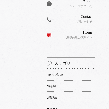
About
ショップについて
Contact
お問い合わせ
Home
渋谷商店公式サイト
カテゴリー
□カップ詰め
□袋詰め
□樽詰め
◆45０ｇ