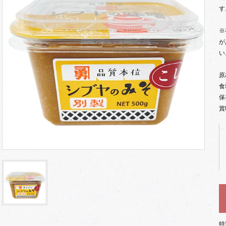
す
※
が
い
原
食
保
賞
特