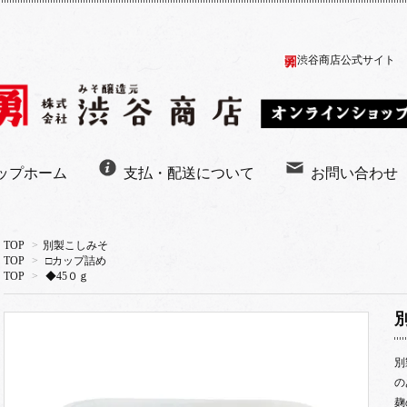
渋谷商店公式サイト
ップホーム
支払・配送について
お問い合わせ
TOP
>
別製こしみそ
TOP
>
□カップ詰め
TOP
>
◆45０ｇ
別
の
麹