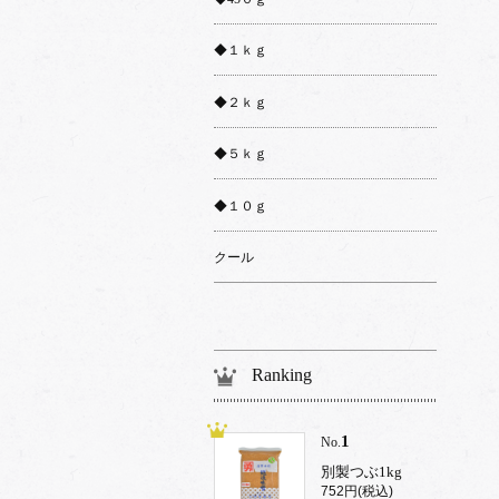
◆１ｋｇ
◆２ｋｇ
◆５ｋｇ
◆１０ｇ
クール
Ranking
1
No.
別製つぶ1kg
752円(税込)