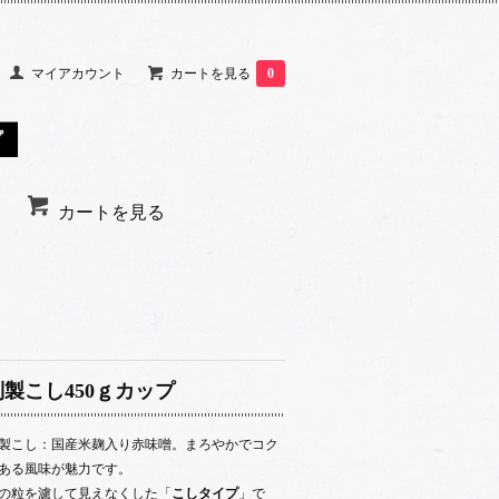
マイアカウント
カートを見る
0
カートを見る
別製こし450ｇカップ
製こし：国産米麹入り赤味噌。まろやかでコク
ある風味が魅力です。
の粒を濾して見えなくした「
こしタイプ
」で