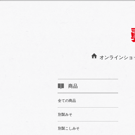
オンラインショ
商品
全ての商品
別製みそ
別製こしみそ