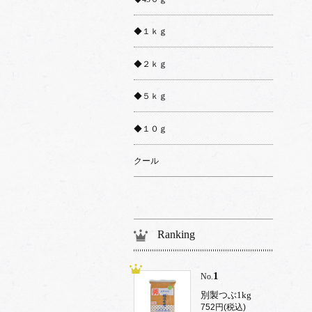
◆１ｋｇ
◆２ｋｇ
◆５ｋｇ
◆１０ｇ
クール
Ranking
1
No.
別製つぶ1kg
752円(税込)