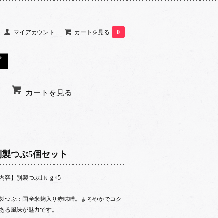
マイアカウント
カートを見る
0
カートを見る
別製つぶ5個セット
内容】別製つぶ1ｋｇ×5
製つぶ：国産米麹入り赤味噌。まろやかでコク
ある風味が魅力です。