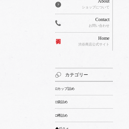
About
ショップについて
Contact
お問い合わせ
Home
渋谷商店公式サイト
カテゴリー
□カップ詰め
□袋詰め
□樽詰め
◆45０ｇ