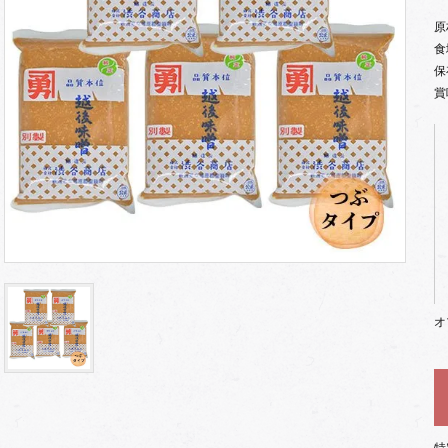
原
食
保
賞
オ
特