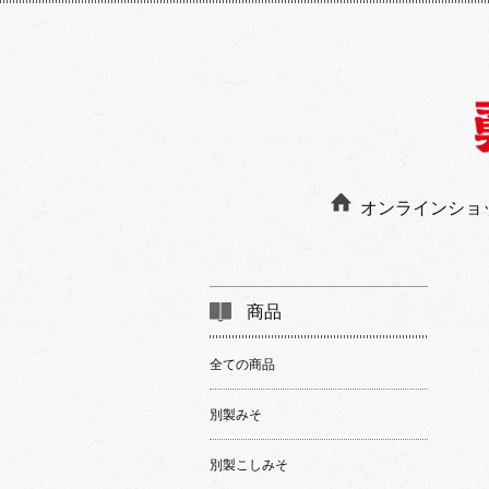
オンラインショ
商品
全ての商品
別製みそ
別製こしみそ