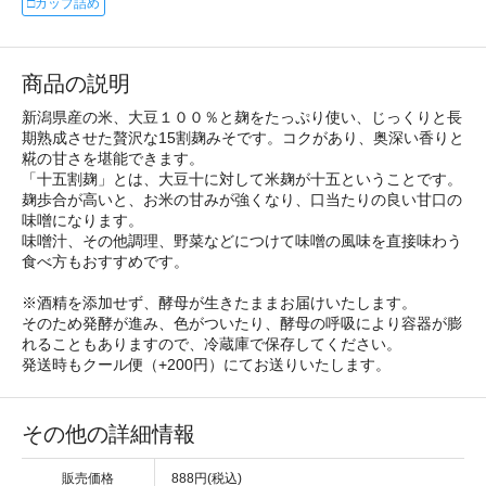
□カップ詰め
商品の説明
新潟県産の米、大豆１００％と麹をたっぷり使い、じっくりと長
期熟成させた贅沢な15割麹みそです。コクがあり、奥深い香りと
糀の甘さを堪能できます。
「十五割麹」とは、大豆十に対して米麹が十五ということです。
麹歩合が高いと、お米の甘みが強くなり、口当たりの良い甘口の
味噌になります。
味噌汁、その他調理、野菜などにつけて味噌の風味を直接味わう
食べ方もおすすめです。
※酒精を添加せず、酵母が生きたままお届けいたします。
そのため発酵が進み、色がついたり、酵母の呼吸により容器が膨
れることもありますので、冷蔵庫で保存してください。
発送時もクール便（+200円）にてお送りいたします。
その他の詳細情報
販売価格
888円(税込)